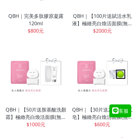
QBH｜完美多肽膠原凝露
QBH｜【100片送賦活水乳
120ml
液】極緻亮白煥活面膜(無盒
$800元
$2000元
裝)
QBH｜【50片送胺基酸洗顏
QBH｜【30片送左手香手工
客服
霜】極緻亮白煥活面膜(無盒
皂】極緻亮白煥活面膜(無盒
$1000元
裝)
$600元
裝)