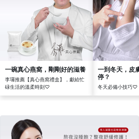
繼續閱讀
繼續
一碗真心燕窩，剛剛好的滋養
一到冬天，皮
停？
李㼈推薦【真心燕窩禮盒】，獻給忙
碌生活的溫柔時刻♡
冬天必備小技巧♡