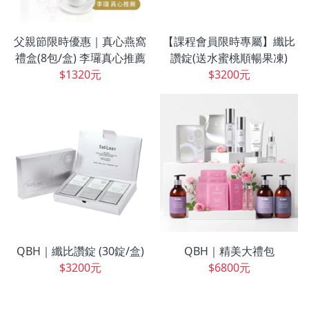
父親節限時優惠｜真心燕窩
【課程會員限時專屬】纖比
禮盒(8包/盒) 李㼈真心推薦
讚錠(送水蜜桃順暢果凍)
$1320元
$3200元
QBH｜纖比讚錠 (30錠/盒)
QBH｜精美大禮包
$3200元
$6800元