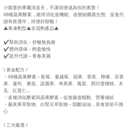
小腹婆的專屬清道夫，不讓宿便成為你的累贅！
68種蔬果酵素，維持消化道機能、改變細菌叢生態、促進代
謝有效運作，排便好順暢！
▲果凍劑型▲非瀉劑產品▲
✔幫助消化 – 舒暢無負擔
✔體內環保 – 輕盈愉悅
✔提升代謝 – 青春美麗
\ 黃金配方 /
・68種蔬果酵素 – 藍莓、蔓越莓、蘋果、香蕉、檸檬、百香
果、蘆筍、番茄、諾麗果、奇異果、鳳梨、西印度櫻桃、木
瓜、紅薏仁…
・多種消化酵素與蔬果酵素 – 促進腸道蠕動、營養補給
・藤黃果萃取物、白腎豆萃取物 – 阻斷油油，美食當前不擔
心
\ 三大嚴選 /