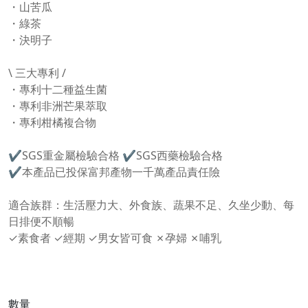
・山苦瓜
・綠茶
・決明子
\ 三大專利 /
・專利十二種益生菌
・專利非洲芒果萃取
・專利柑橘複合物
✔SGS重金屬檢驗合格 ✔SGS西藥檢驗合格
✔本產品已投保富邦產物一千萬產品責任險
適合族群：生活壓力大、外食族、蔬果不足、久坐少動、每
日排便不順暢
✓素食者 ✓經期 ✓男女皆可食 ✗孕婦 ✗哺乳
數量