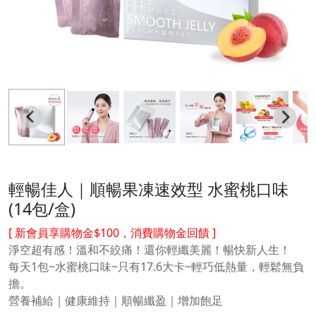
輕暢佳人｜順暢果凍速效型 水蜜桃口味
(14包/盒)
[ 新會員享購物金$100，消費購物金回饋 ]
淨空超有感！溫和不絞痛！還你輕纖美麗！暢快新人生！
每天1包~水蜜桃口味~只有17.6大卡~輕巧低熱量，輕鬆無負
擔。
營養補給｜健康維持｜順暢纖盈｜增加飽足