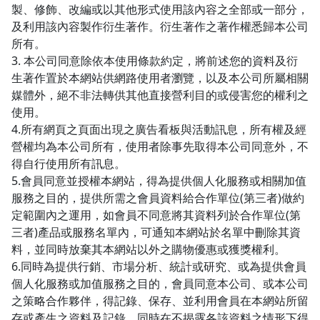
製、修飾、改編或以其他形式使用該內容之全部或一部分，
及利用該內容製作衍生著作。衍生著作之著作權悉歸本公司
所有。
3. 本公司同意除依本使用條款約定，將前述您的資料及衍
生著作置於本網站供網路使用者瀏覽，以及本公司所屬相關
媒體外，絕不非法轉供其他直接營利目的或侵害您的權利之
使用。
4.所有網頁之頁面出現之廣告看板與活動訊息，所有權及經
營權均為本公司所有，使用者除事先取得本公司同意外，不
得自行使用所有訊息。
5.會員同意並授權本網站，得為提供個人化服務或相關加值
服務之目的，提供所需之會員資料給合作單位(第三者)做約
定範圍內之運用，如會員不同意將其資料列於合作單位(第
三者)產品或服務名單內，可通知本網站於名單中刪除其資
料，並同時放棄其本網站以外之購物優惠或獲獎權利。
6.同時為提供行銷、市場分析、統計或研究、或為提供會員
個人化服務或加值服務之目的，會員同意本公司、或本公司
之策略合作夥伴，得記錄、保存、並利用會員在本網站所留
存或產生之資料及記錄，同時在不揭露各該資料之情形下得