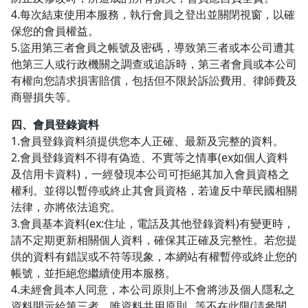
4.每次結束使用本服務，執行會員之登出並關閉視窗，以確
保您的會員權益。
5.盜用第三者會員之帳號及密碼，導致第三者或本公司遭其
他第三人或行政機關之調查或追訴時，第三者會員或本公司
有權向您請求損害賠償，包括但不限於訴訟費用、律師費及
商譽損失等。
四、會員登錄資料
1.會員登錄資料須提供您本人正確、最新及完整的資料。
2.會員登錄資料不得有偽造、不實等之情事(ex如個人資料
及信用卡資料)，一經發現本公司可拒絕其加入會員資格之
權利。並得以暫停或終止其會員資格，若違反中華民國相關
法律，亦將依法追究。
3.會員基本資料(ex:住址，電話及其他登錄資料)有變更時，
請不定期更新相關個人資料，確保其正確及完整性。若您提
供的資料有錯誤或不符等現象，本網站有權暫停或終止您的
帳號，並拒絕您繼續使用本服務。
4.未經會員本人同意，本公司原則上不會將涉及個人隱私之
資料開示給第三者，唯資料共用原則...等不在此限(請參閱