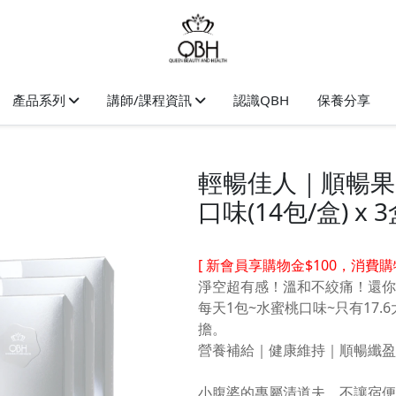
產品系列
講師/課程資訊
認識QBH
保養分享
輕暢佳人｜順暢果
口味(14包/盒) x 
[ 新會員享購物金$100，消費購
淨空超有感！溫和不絞痛！還你
每天1包~水蜜桃口味~只有17.
擔。
營養補給｜健康維持｜順暢纖盈
小腹婆的專屬清道夫，不讓宿便