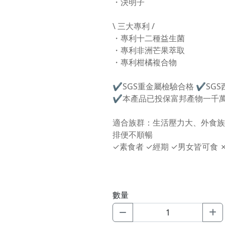
・決明子
\ 三大專利 /
・專利十二種益生菌
・專利非洲芒果萃取
・專利柑橘複合物
✔SGS重金屬檢驗合格 ✔SG
✔本產品已投保富邦產物一千
適合族群：生活壓力大、外食族
排便不順暢
✓素食者 ✓經期 ✓男女皆可食 
數量