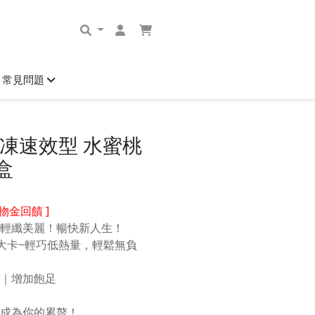
常見問題
凍速效型 水蜜桃
3盒
物金回饋 ]
輕纖美麗！暢快新人生！
6大卡~輕巧低熱量，輕鬆無負
｜增加飽足
成為你的累贅！