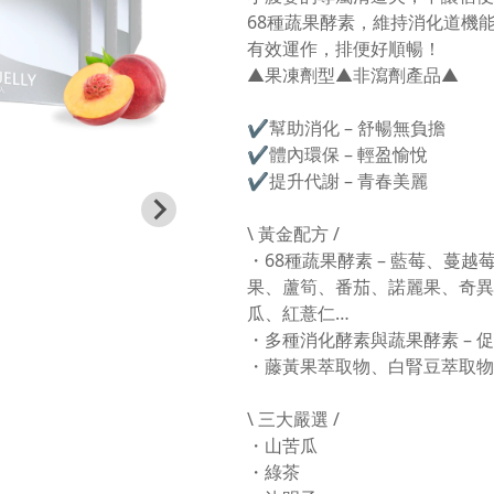
68種蔬果酵素，維持消化道機
有效運作，排便好順暢！
▲果凍劑型▲非瀉劑產品▲
✔幫助消化 – 舒暢無負擔
✔體內環保 – 輕盈愉悅
✔提升代謝 – 青春美麗
\ 黃金配方 /
・68種蔬果酵素 – 藍莓、蔓
果、蘆筍、番茄、諾麗果、奇異
瓜、紅薏仁…
・多種消化酵素與蔬果酵素 – 
・藤黃果萃取物、白腎豆萃取物 
\ 三大嚴選 /
・山苦瓜
・綠茶