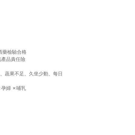
S西藥檢驗合格
萬產品責任險
、蔬果不足、久坐少動、每日
✗孕婦 ✗哺乳